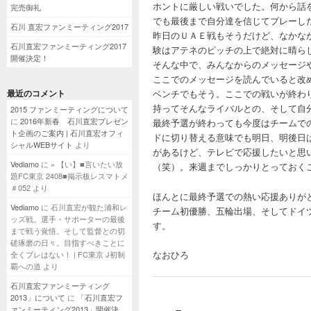
ホントに厳しい戦いでした。何から話
完売御礼
でも最後まで自分達を信じてプレーし
石川 直宏ファンミーティング2017
昨日のＵＡＥ戦もそうだけど、なかな
石川直宏ファンミーティング2017
験はアテネのピッチの上で絶対に晴ら
開催決定！
そんな中で、みんなからのメッセージ
ここでのメッセージを読んでいると改
最近のコメント
ベンチでもそう。ここでの戦いが終わ
持ってそんなライバルとの、そして自
2015 ファンミーティングについて
に
2016年新春 石川直宏プレゼン
最終予選が終わっても今度はチームで
ト企画のご案内 | 石川直宏オフィ
ドに切り替える意味でも明日、明後日
シャルWEBサイト
より
があるけど、テレビで応援したいと思
Vediamo
に
» 【い】■言いたい放
（笑）。来週までしっかりとっておく
題FC東京 2408■掲示板レスマトメ
＃052
より
ほんとに最終予選での熱い応援ありが
Vediamo
に
石川直宏が観た浦和レ
チーム初優勝、五輪出場、そしてドイ
ッズ戦。選手・サポーターの最後
す。
まで戦う覚悟。そして監督との切
磋琢磨の日々。目指すべきことに
なおひろ
全くブレはない！ | FC東京 J初制
覇への道
より
石川直宏ファンミーティング
2013」について
に
「石川直宏フ
ァンミーティング2013」開催決