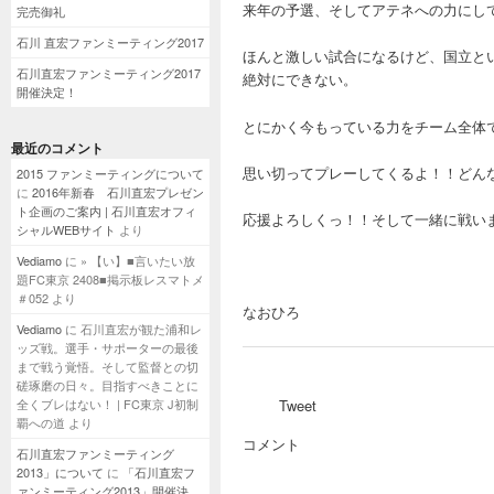
来年の予選、そしてアテネへの力にし
完売御礼
石川 直宏ファンミーティング2017
ほんと激しい試合になるけど、国立と
石川直宏ファンミーティング2017
絶対にできない。
開催決定！
とにかく今もっている力をチーム全体
最近のコメント
思い切ってプレーしてくるよ！！どん
2015 ファンミーティングについて
に
2016年新春 石川直宏プレゼン
ト企画のご案内 | 石川直宏オフィ
応援よろしくっ！！そして一緒に戦い
シャルWEBサイト
より
Vediamo
に
» 【い】■言いたい放
題FC東京 2408■掲示板レスマトメ
＃052
より
なおひろ
Vediamo
に
石川直宏が観た浦和レ
ッズ戦。選手・サポーターの最後
まで戦う覚悟。そして監督との切
磋琢磨の日々。目指すべきことに
全くブレはない！ | FC東京 J初制
Tweet
覇への道
より
コメント
石川直宏ファンミーティング
2013」について
に
「石川直宏フ
ァンミーティング2013」開催決