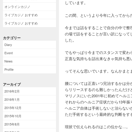
しています。
オンラインカジノ
この間、というより今年に入ってから
ライブカジノ おすすめ
ライブカジノ おすすめ
今までは話をすることで自分の中で整
の場で話をすることが言い訳になって
カテゴリー
した。
Diary
でもやっぱり今までのスタンスで変わ
Event
正直な気持ちを話出来なきゃ気持ち悪
News
Profile
ってそんな思いでいます。なんかまとま
腰については正直いつ完治するかは分
アーカイブ
らリリースするのも難しかったんだけど
2016年2月
マリノスにいた2001年に初めてヘル
2016年1月
それからのヘルニア症状だから13年振り
2015年12月
ヘルニア自体は手術しないと治らない
ただ手術するという最終的な判断をす
2015年10月
2015年8月
現状で伝えられるのはこの位かな…。