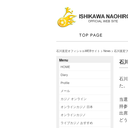
石川直宏オフィシャルWEBサイト
>
News
> 石川直宏
Menu
石
HOME
Diary
石川
Profile
た。
メール
当選
カジノ オンライン
持参
オンラインカジノ 日本
出席
オンラインカジノ
どう
ライブカジノ おすすめ